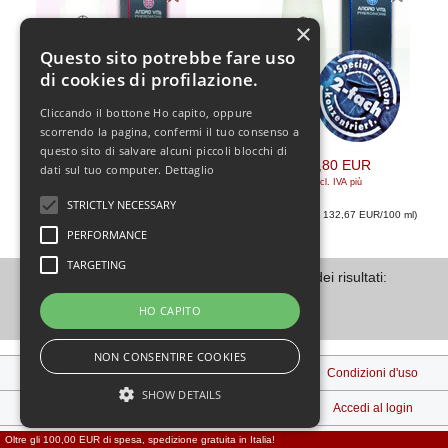
×
Questo sito potrebbe fare uso
di cookies di profilazione.
Cliccando il bottone Ho capito, oppure
scorrendo la pagina, confermi il tuo consenso a
questo sito di salvare alcuni piccoli blocchi di
39,80 EUR
39,80 EUR
dati sul tuo computer.
Dettaglio
[incl. IVA
più
[incl. IVA
più
spedizione
]
spedizione
]
STRICTLY NECESSARY
(Prezzo base: 132,67 EUR/100 ml
)
(Prezzo base: 132,67 EUR/100 ml
)
PERFORMANCE
TARGETING
Visualizzati
1
su
2
(di
2
prodotti) Pagina dei risultati:
HO CAPITO
1
NON CONSENTIRE COOKIES
Note legali
Spedizione e Consegna
Condizioni d'uso
SHOW DETAILS
Contattaci
Privacy
Accedi al login
Oltre gli 100,00 EUR di spesa, spedizione gratuita in Italia!
Diritto di recesso