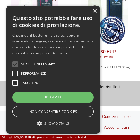
×
Questo sito potrebbe fare uso
di cookies di profilazione.
Cliccando il bottone Ho capito, oppure
scorrendo la pagina, confermi il tuo consenso a
questo sito di salvare alcuni piccoli blocchi di
39,80 EUR
39,80 EUR
dati sul tuo computer.
Dettaglio
[incl. IVA
più
[incl. IVA
più
spedizione
]
spedizione
]
STRICTLY NECESSARY
(Prezzo base: 132,67 EUR/100 ml
)
(Prezzo base: 132,67 EUR/100 ml
)
PERFORMANCE
TARGETING
Visualizzati
1
su
2
(di
2
prodotti) Pagina dei risultati:
HO CAPITO
1
NON CONSENTIRE COOKIES
Note legali
Spedizione e Consegna
Condizioni d'uso
SHOW DETAILS
Contattaci
Privacy
Accedi al login
Oltre gli 100,00 EUR di spesa, spedizione gratuita in Italia!
Diritto di recesso