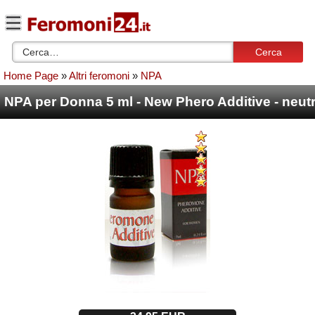
Cerca
Home Page
»
Altri feromoni
»
NPA
NPA per Donna 5 ml - New Phero Additive - neut