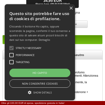
34,95 EUR
(Prezzo base: 699,00 EUR/100ml)
×
[incl. IVA
più
spedizione
]
Tempo di consegna:
consegna
Questo sito potrebbe fare uso
immediata
di cookies di profilazione.
-
+
Cliccando il bottone Ho capito, oppure
scorrendo la pagina, confermi il tuo consenso a
questo sito di salvare alcuni piccoli blocchi di
dati sul tuo computer.
Dettaglio
STRICTLY NECESSARY
NPA per Donna 5 ml - New Phero Additive - neutro
PERFORMANCE
TARGETING
NPA per Donna 5 ml - New Phero Additive – neutro
NPA è concepito per uso o miscelazione con il proprio profumo.
HO CAPITO
È sufficiente applicarne 2 gocce sulla pelle o sugli indumenti. Attenzionea
non utilizzarnetroppo,èun concentrato!
Sesi desidera miscelarlodesiderate miscelarlodefinitivamente, la
NON CONSENTIRE COOKIES
proporzione è di 5 ml di NPA per 20 ml di profumo/EdT.
Ingredienti: alcoldenaturato, feromoniferomoni (a(androstenone +
SHOW DETAILS
2feromoniferomonisegreti), acqua,glicole propilenico
Concentrato in flacone contagocce da 5ml
Oltre gli 100,00 EUR di spesa, spedizione gratuita in Italia!
Se si confrontanoi prezzi con gli Stati Uniti, si prega di ricordare che in quel