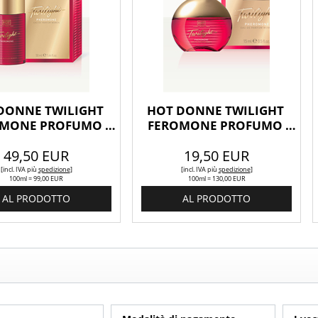
DONNE TWILIGHT 
HOT DONNE TWILIGHT 
MONE PROFUMO 
FEROMONE PROFUMO 
50ML
15ML
49,50 EUR
19,50 EUR
[incl. IVA
più
spedizione
]
[incl. IVA
più
spedizione
]
100ml = 99,00 EUR
100ml = 130,00 EUR
AL PRODOTTO
AL PRODOTTO