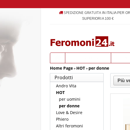
SPEDIZIONE GRATUITA
IN ITALIA PER O
SUPERIORI A 100 €
CONSULENZA
PR
Home Page
HOT
PRODOTTI
per donne
»
»
Prodotti
Andro Vita
HOT
per uomini
per donne
Love & Desire
Phiero
Altri feromoni