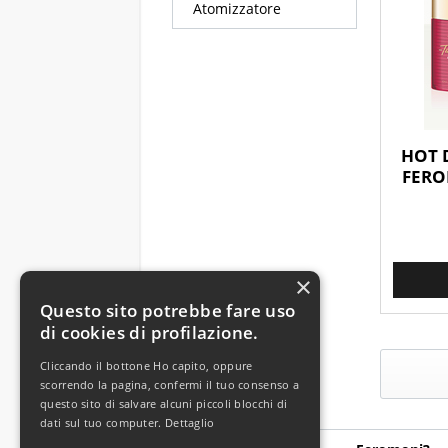
Atomizzatore
HOT 
FERO
×
Questo sito potrebbe fare uso
di cookies di profilazione.
Cliccando il bottone Ho capito, oppure
scorrendo la pagina, confermi il tuo consenso a
questo sito di salvare alcuni piccoli blocchi di
dati sul tuo computer.
Dettaglio