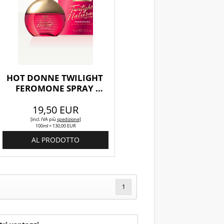
HOT DONNE TWILIGHT 
FEROMONE SPRAY 
NATURALE 15ML
19,50 EUR
[incl. IVA
più
spedizione
]
100ml = 130,00 EUR
AL PRODOTTO
1