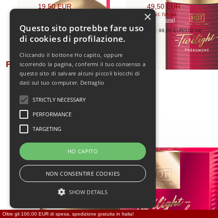
19,50 EUR
49,50 EUR
×
[incl. IVA
più
[incl. IVA
più
spedizione
]
spedizione
]
Questo sito potrebbe fare uso
(Prezzo base: 130,00 EUR/100 ml
)
(Prezzo base: 99,00 EUR/100 ml
)
di cookies di profilazione.
HOT Donne Twilight
Cliccando il bottone Ho capito, oppure
Feromone Spray naturale
scorrendo la pagina, confermi il tuo consenso a
questo sito di salvare alcuni piccoli blocchi di
15ml
dati sul tuo computer.
Dettaglio
STRICTLY NECESSARY
PERFORMANCE
TARGETING
HO CAPITO
NON CONSENTIRE COOKIES
SHOW DETAILS
19,50 EUR
[incl. IVA
più
spedizione
]
Oltre gli 100,00 EUR di spesa, spedizione gratuita in Italia!
(Prezzo base: 130,00 EUR/100 ml
)