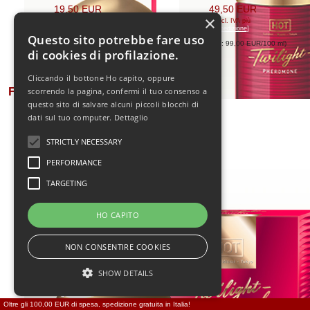
19,50 EUR
49,50 EUR
×
[incl. IVA
più
[incl. IVA
più
spedizione
]
spedizione
]
Questo sito potrebbe fare uso
(Prezzo base: 130,00 EUR/100 ml
)
(Prezzo base: 99,00 EUR/100 ml
)
di cookies di profilazione.
HOT Donne Twilight
Cliccando il bottone Ho capito, oppure
Feromone Spray naturale
scorrendo la pagina, confermi il tuo consenso a
questo sito di salvare alcuni piccoli blocchi di
15ml
dati sul tuo computer.
Dettaglio
STRICTLY NECESSARY
PERFORMANCE
TARGETING
HO CAPITO
NON CONSENTIRE COOKIES
SHOW DETAILS
19,50 EUR
[incl. IVA
più
spedizione
]
Oltre gli 100,00 EUR di spesa, spedizione gratuita in Italia!
(Prezzo base: 130,00 EUR/100 ml
)