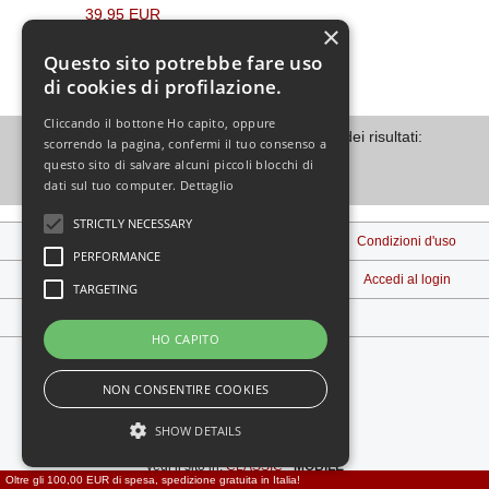
39,95 EUR
×
[incl. IVA
più
spedizione
]
Questo sito potrebbe fare uso
(Prezzo base: 133,17 EUR/100 ml
)
di cookies di profilazione.
Cliccando il bottone Ho capito, oppure
Visualizzati
1
su
1
(di
1
prodotti) Pagina dei risultati:
scorrendo la pagina, confermi il tuo consenso a
questo sito di salvare alcuni piccoli blocchi di
1
dati sul tuo computer.
Dettaglio
STRICTLY NECESSARY
Note legali
Spedizione e Consegna
Condizioni d'uso
PERFORMANCE
Contattaci
Privacy
Accedi al login
TARGETING
Diritto di recesso
HO CAPITO
NON CONSENTIRE COOKIES
SHOW DETAILS
Vedi il sito in:
-
MOBILE
Oltre gli 100,00 EUR di spesa, spedizione gratuita in Italia!