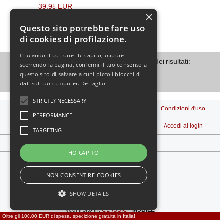
39,95 EUR
×
[incl. IVA
più
spedizione
]
Questo sito potrebbe fare uso
(Prezzo base: 133,17 EUR/100 ml
)
di cookies di profilazione.
Cliccando il bottone Ho capito, oppure
Visualizzati
1
su
1
(di
1
prodotti) Pagina dei risultati:
scorrendo la pagina, confermi il tuo consenso a
questo sito di salvare alcuni piccoli blocchi di
1
dati sul tuo computer.
Dettaglio
STRICTLY NECESSARY
Note legali
Spedizione e Consegna
Condizioni d'uso
PERFORMANCE
Contattaci
Privacy
Accedi al login
TARGETING
Diritto di recesso
HO CAPITO
NON CONSENTIRE COOKIES
SHOW DETAILS
Vedi il sito in:
-
MOBILE
Oltre gli 100,00 EUR di spesa, spedizione gratuita in Italia!