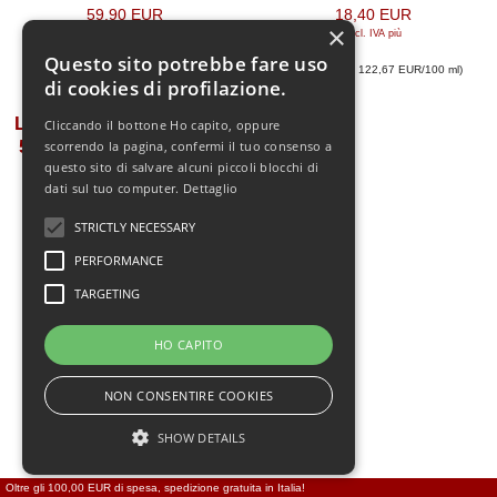
59,90 EUR
18,40 EUR
×
[incl. IVA
più
[incl. IVA
più
spedizione
]
spedizione
]
Questo sito potrebbe fare uso
(Prezzo base: 59,90 EUR/100 ml
)
(Prezzo base: 122,67 EUR/100 ml
)
di cookies di profilazione.
Love & Desire per Donna
Cliccando il bottone Ho capito, oppure
50 ml EdP con feromoni
scorrendo la pagina, confermi il tuo consenso a
questo sito di salvare alcuni piccoli blocchi di
dati sul tuo computer.
Dettaglio
STRICTLY NECESSARY
PERFORMANCE
TARGETING
HO CAPITO
NON CONSENTIRE COOKIES
SHOW DETAILS
26,90 EUR
[incl. IVA
più
spedizione
]
Oltre gli 100,00 EUR di spesa, spedizione gratuita in Italia!
(Prezzo base: 53,80 EUR/100 ml
)