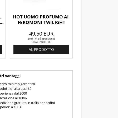
 
HOT UOMO PROFUMO AI 
 
FEROMONI TWILIGHT
49,50 EUR
[incl. IVA
più
spedizione
]
100ml = 99,00 EUR
AL PRODOTTO
tri vantaggi
ezzo minimo garantito
odotti di alta qualità
perienza dal 2000
screzione al 100%
edizione gratuita in Italia per ordini
periori a 100 €