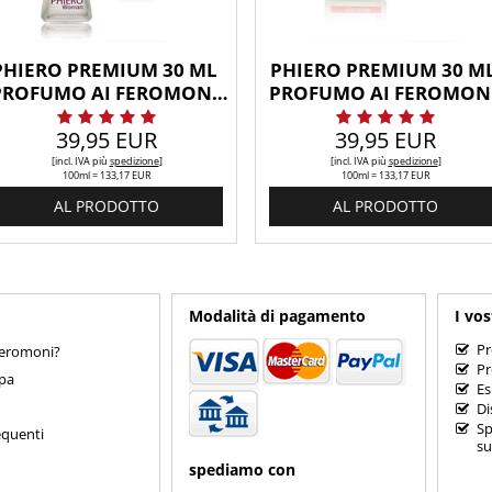
PHIERO PREMIUM 30 ML 
PHIERO PREMIUM 30 ML
PROFUMO AI FEROMONI 
PROFUMO AI FEROMONI
PER DONNA
PER UOMO
39,95 EUR
39,95 EUR
[incl. IVA
più
spedizione
]
[incl. IVA
più
spedizione
]
100ml = 133,17 EUR
100ml = 133,17 EUR
AL PRODOTTO
AL PRODOTTO
Modalità di pagamento
I vos
Pr
feromoni?
Pr
mpa
Es
Di
Sp
quenti
su
spediamo con