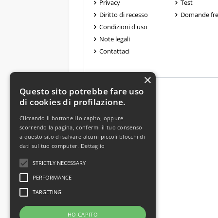
Privacy
Test
Diritto di recesso
Domande fre
Condizioni d'uso
Note legali
Contattaci
×
Questo sito potrebbe fare uso
di cookies di profilazione.
Cliccando il bottone Ho capito, oppure
scorrendo la pagina, confermi il tuo consenso
a questo sito di salvare alcuni piccoli blocchi di
dati sul tuo computer.
Dettaglio
STRICTLY NECESSARY
PERFORMANCE
TARGETING
HO CAPITO