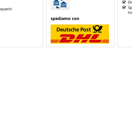
Di
Sp
quenti
su
spediamo con