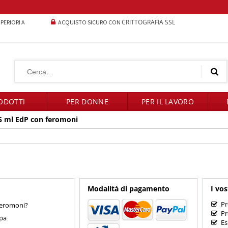
CRITTOGRAFIA SSL
UPERIORI A
ACQUISTO SICURO CON
ODOTTI
PER DONNE
PER IL LAVORO
5 ml EdP con feromoni
Modalità di pagamento
I vos
Pr
feromoni?
Pr
mpa
Es