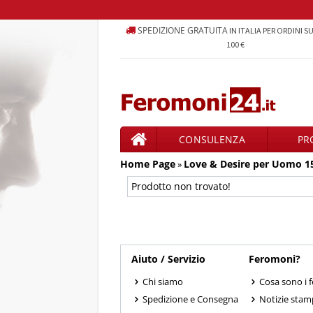
SPEDIZIONE GRATUITA
IN ITALIA PER ORDINI S
100 €
CONSULENZA
PR
Home Page
Love & Desire per Uomo 1
PRODOTTI
»
Prodotto non trovato!
Aiuto / Servizio
Feromoni?
Chi siamo
Cosa sono i 
Spedizione e Consegna
Notizie sta