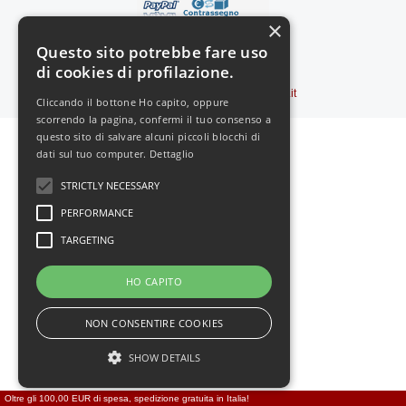
×
Questo sito potrebbe fare uso
Vedi il sito in:
-
MOBILE
di cookies di profilazione.
Copyright © 2000-2026
Feromoni24.it
Cliccando il bottone Ho capito, oppure
scorrendo la pagina, confermi il tuo consenso a
questo sito di salvare alcuni piccoli blocchi di
dati sul tuo computer.
Dettaglio
STRICTLY NECESSARY
PERFORMANCE
TARGETING
HO CAPITO
NON CONSENTIRE COOKIES
SHOW DETAILS
Oltre gli 100,00 EUR di spesa, spedizione gratuita in Italia!