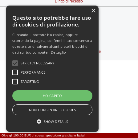
Diritto di recesso
×
Questo sito potrebbe fare uso
di cookies di profilazione.
Cliccando il bottone Ho capito, oppure
scorrendo la pagina, confermi il tuo consenso a
Vedi il sito in:
-
MOBILE
questo sito di salvare alcuni piccoli blocchi di
dati sul tuo computer.
Dettaglio
Copyright © 2000-2026
Feromoni24.it
STRICTLY NECESSARY
PERFORMANCE
TARGETING
HO CAPITO
NON CONSENTIRE COOKIES
SHOW DETAILS
Oltre gli 100,00 EUR di spesa, spedizione gratuita in Italia!