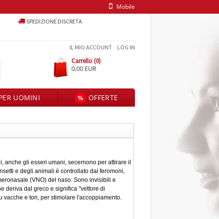
Mobile
SPEDIZIONE DISCRETA
IL MIO ACCOUNT
LOG IN
Carrello (0)
0,00 EUR
PER UOMINI
OFFERTE
%
ali, anche gli esseri umani, secernono per attirare il
etti e degli animali è controllato dai feromoni,
meronasale (VNO) del naso. Sono invisibili e
e deriva dal greco e significa "vettore di
 su vacche e tori, per stimolare l'accoppiamento.