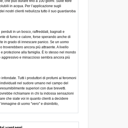
e, che può durare fino a 100 giorni. Sulle fibre
ubili in acqua. Per l’applicazione sugli
ei nostri clienti nebulizza tutto il suo guardaroba
perduti in un bosco, raffreddati, bagnati e
fonte di fumo e calore, forse sperando anche di
nte in grado di innescare panico. Se un uomo
o troverebbero ancora più attraente. A livello
 e protezione alla famiglia. È lo stesso nel mondo
ente aggressivo e minaccioso sembra ancora più
infondate. Tutti i produttori di profumi ai feromoni
ti individuati nel sudore umano nel campo del
 presumibilmente superiori con due brevetti.
 Dovrebbe richiamare in chi la indossa sensazioni
are che siate voi in quanto clienti a decidere
n’immagine di uomo "vero" e disinibito,
tri vantaggi