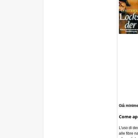
Già minime
Come app
L'uso di de
alle fibre 