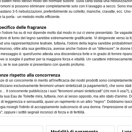
ai batteri nello stesso modo del normale sudore. Sulla carta basta una nebulizzazion
feromoni si possono eliminare completamente solo con il lavaggio a secco. Sono insol
astano 3-5 nebulizzazioni, preferibilmente su colletto, maniche, cravatte, ecc. Uno d
e la porta - un metodo molto efficiente.
pecifico delle fragranze
he l'odore ha su di noi dipende molto dal modo in cui ci viene presentato. Se vagaste 
'odore di fumo del legno sarebbe estremamente gratificante. Vi dirigereste verso la 
d una rappresentazione teatrale, tuttavia, l'odore della legna sarebbe probabilme
muroso, oltre alla sua gentilezza, avesse anche l'odore di un "difensore", le donne l
l messaggio è: quest'uomo attesta una discendenza forte e in grado di fornire riparo
ve si sceglie il partner per la maggiore forza e vitalità. Un carattere intrinsecam
io, se le sue parole si presentano con questo profumo.
enze rispetto alla concorrenza
ze di un concorrente in merito all'inefficacia dei nostri prodotti sono completamente 
utilizzano esclusivamente feromoni umani sintetizzati (a pagamento!), che sono sta
 Il concorrente pubblicizza i suoi "feromoni umani sintetizzati" (chi non li usa?),
ella sua Eau de Toilette mira, tuttavia, non al sesso opposto, ma allo stato d'animo.
i" di leggerezza e sensualità, quasi un rapimento in un altro "regno". Dobbiamo lasci
egia risvegli l'istinto di accoppiamento subconscio di una donna: l'impressione di u
", oppure i sottili segnali inconsci di forza e di fertilità.
Modalità di pagamento
I vos