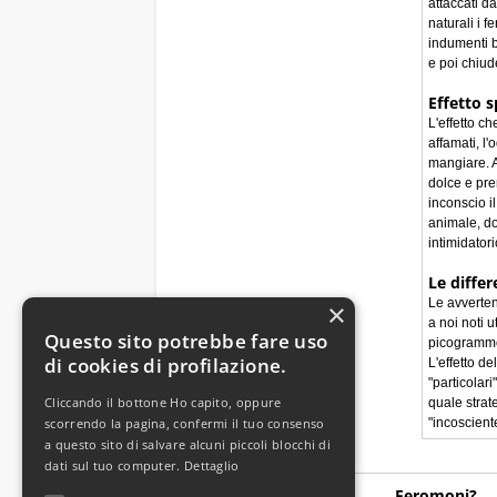
attaccati d
naturali i 
indumenti b
e poi chiud
Effetto s
L'effetto c
affamati, l
mangiare. A
dolce e pre
inconscio i
animale, do
intimidator
Le differ
Le avverten
×
a noi noti 
Questo sito potrebbe fare uso
picogrammo…
di cookies di profilazione.
L'effetto d
"particolar
Cliccando il bottone Ho capito, oppure
quale strat
scorrendo la pagina, confermi il tuo consenso
"incosciente
a questo sito di salvare alcuni piccoli blocchi di
dati sul tuo computer.
Dettaglio
Aiuto / Servizio
Feromoni?