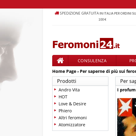
SPEDIZIONE GRATUITA
IN ITALIA PER ORDINI S
100 €
CONSULENZA
PR
Home Page
Per saperne di più sui fer
PRODOTTI
»
Prodotti
Per sa
Andro Vita
I profum
HOT
Love & Desire
Phiero
Altri feromoni
Atomizzatore