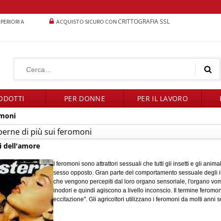
CRITTOGRAFIA SSL
UPERIORI A
ACQUISTO SICURO CON
ODOTTI
PER DONNE
PER IL LAVORO
omoni
perne di più sui feromoni
i dell'amore
I feromoni sono attrattori sessuali che tutti gli insetti e gli anim
sesso opposto. Gran parte del comportamento sessuale degli ins
che vengono percepiti dal loro organo sensoriale, l'organo vo
inodori e quindi agiscono a livello inconscio. Il termine feromon
eccitazione". Gli agricoltori utilizzano i feromoni da molti anni