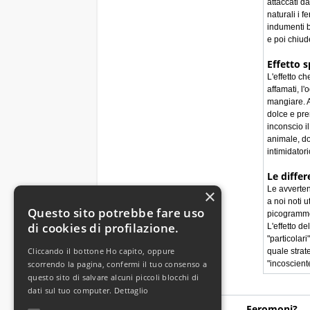
attaccati d
naturali i 
indumenti b
e poi chiud
Effetto s
L'effetto c
affamati, l
mangiare. A
dolce e pre
inconscio i
animale, do
intimidator
Le differ
Le avverten
×
a noi noti 
Questo sito potrebbe fare uso
picogrammo…
di cookies di profilazione.
L'effetto d
"particolar
Cliccando il bottone Ho capito, oppure
quale strat
scorrendo la pagina, confermi il tuo consenso a
"incosciente
questo sito di salvare alcuni piccoli blocchi di
dati sul tuo computer.
Dettaglio
Aiuto / Servizio
Feromoni?