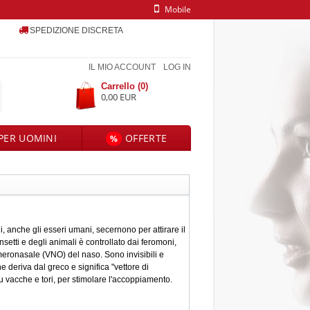
Mobile
SPEDIZIONE DISCRETA
IL MIO ACCOUNT
LOG IN
Carrello (0)
0,00 EUR
PER UOMINI
OFFERTE
%
ali, anche gli esseri umani, secernono per attirare il
etti e degli animali è controllato dai feromoni,
meronasale (VNO) del naso. Sono invisibili e
e deriva dal greco e significa "vettore di
 su vacche e tori, per stimolare l'accoppiamento.