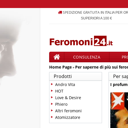
SPEDIZIONE GRATUITA
IN ITALIA PER O
SUPERIORI A 100 €
CONSULENZA
PR
Home Page
Per saperne di più sui fer
PRODOTTI
»
Prodotti
Per sa
Andro Vita
I profum
HOT
Love & Desire
Phiero
Altri feromoni
Atomizzatore