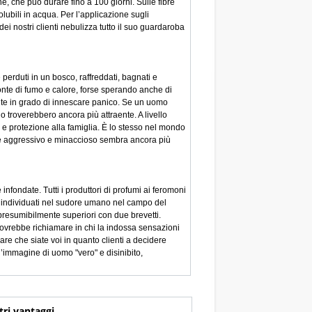
e, che può durare fino a 100 giorni. Sulle fibre
ubili in acqua. Per l’applicazione sugli
ei nostri clienti nebulizza tutto il suo guardaroba
perduti in un bosco, raffreddati, bagnati e
fonte di fumo e calore, forse sperando anche di
nte in grado di innescare panico. Se un uomo
o troverebbero ancora più attraente. A livello
 e protezione alla famiglia. È lo stesso nel mondo
ente aggressivo e minaccioso sembra ancora più
infondate. Tutti i produttori di profumi ai feromoni
ti individuati nel sudore umano nel campo del
 presumibilmente superiori con due brevetti.
 Dovrebbe richiamare in chi la indossa sensazioni
are che siate voi in quanto clienti a decidere
n’immagine di uomo "vero" e disinibito,
tri vantaggi