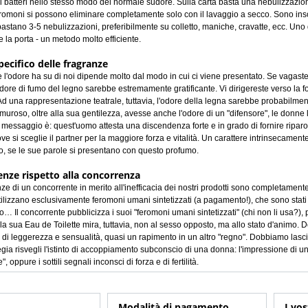
ai batteri nello stesso modo del normale sudore. Sulla carta basta una nebulizzazion
feromoni si possono eliminare completamente solo con il lavaggio a secco. Sono insol
astano 3-5 nebulizzazioni, preferibilmente su colletto, maniche, cravatte, ecc. Uno d
e la porta - un metodo molto efficiente.
pecifico delle fragranze
he l'odore ha su di noi dipende molto dal modo in cui ci viene presentato. Se vagaste 
'odore di fumo del legno sarebbe estremamente gratificante. Vi dirigereste verso la 
d una rappresentazione teatrale, tuttavia, l'odore della legna sarebbe probabilme
muroso, oltre alla sua gentilezza, avesse anche l'odore di un "difensore", le donne l
l messaggio è: quest'uomo attesta una discendenza forte e in grado di fornire riparo
ve si sceglie il partner per la maggiore forza e vitalità. Un carattere intrinsecam
io, se le sue parole si presentano con questo profumo.
enze rispetto alla concorrenza
ze di un concorrente in merito all'inefficacia dei nostri prodotti sono completamente 
utilizzano esclusivamente feromoni umani sintetizzati (a pagamento!), che sono sta
 Il concorrente pubblicizza i suoi "feromoni umani sintetizzati" (chi non li usa?),
ella sua Eau de Toilette mira, tuttavia, non al sesso opposto, ma allo stato d'animo.
i" di leggerezza e sensualità, quasi un rapimento in un altro "regno". Dobbiamo lasci
egia risvegli l'istinto di accoppiamento subconscio di una donna: l'impressione di u
", oppure i sottili segnali inconsci di forza e di fertilità.
Modalità di pagamento
I vos