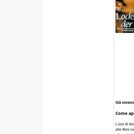
Già minime
Come app
L'uso di de
alle fibre 