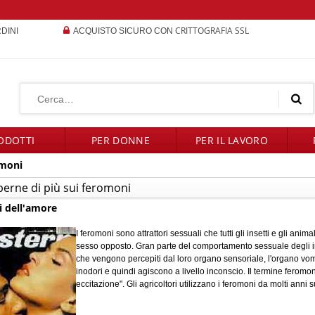
CRITTOGRAFIA SSL
RDINI
ACQUISTO SICURO CON
ODOTTI
PER DONNE
PER IL LAVORO
omoni
perne di più sui feromoni
i dell'amore
I feromoni sono attrattori sessuali che tutti gli insetti e gli anim
sesso opposto. Gran parte del comportamento sessuale degli ins
che vengono percepiti dal loro organo sensoriale, l'organo vo
inodori e quindi agiscono a livello inconscio. Il termine feromon
eccitazione". Gli agricoltori utilizzano i feromoni da molti anni