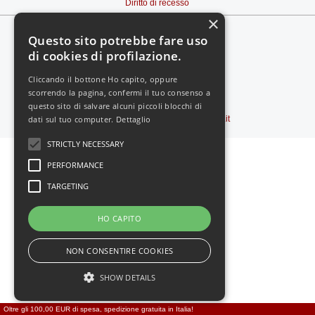
Diritto di recesso
×
Questo sito potrebbe fare uso
di cookies di profilazione.
Cliccando il bottone Ho capito, oppure
scorrendo la pagina, confermi il tuo consenso a
Vedi il sito in:
-
MOBILE
questo sito di salvare alcuni piccoli blocchi di
dati sul tuo computer.
Dettaglio
Copyright © 2000-2026
Feromoni24.it
STRICTLY NECESSARY
PERFORMANCE
TARGETING
HO CAPITO
NON CONSENTIRE COOKIES
SHOW DETAILS
Oltre gli 100,00 EUR di spesa, spedizione gratuita in Italia!