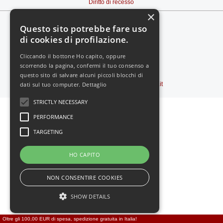
Diritto di recesso
×
Questo sito potrebbe fare uso
di cookies di profilazione.
Cliccando il bottone Ho capito, oppure
scorrendo la pagina, confermi il tuo consenso a
Vedi il sito in:
-
MOBILE
questo sito di salvare alcuni piccoli blocchi di
dati sul tuo computer.
Dettaglio
Copyright © 2000-2026
Feromoni24.it
STRICTLY NECESSARY
PERFORMANCE
TARGETING
HO CAPITO
NON CONSENTIRE COOKIES
SHOW DETAILS
Oltre gli 100,00 EUR di spesa, spedizione gratuita in Italia!