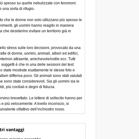
 più spesso su quelle nebulizzate con feromoni.
una sorta di rifugio.
to che le donne non solo utilizzano più spesso le
imenti, gli uomini hanno reagito in maniera
 che desiderino evitare un territorio già in
ello stress sulle loro decisioni, provocato da una
ie di donne, uomini, animali, alberi ed edifici,
nte/non attraente, amichevole/ostile ecc. Tutti
i soggetti è che in una delle sessioni del test
o state mostrate esattamente le stesse foto e
beri differiva poco. Gli animali sono stati valutati
one sono state considerevoli. Sia gli uomini sia le
di, più cordiali e degni di fiducia.
ersino brevettato. Le lettere di sollecito hanno per
e più velocemente. A livello inconscio, si
valente olfattivo dell’inchiostro rosso.
tri vantaggi