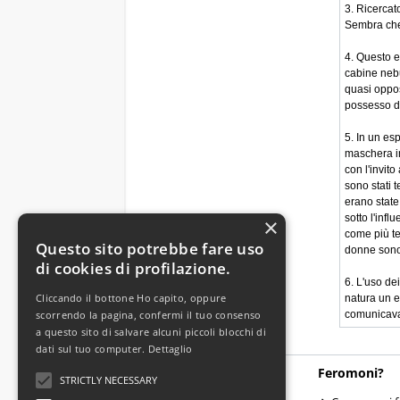
3. Ricercat
Sembra che 
4. Questo e
cabine nebu
quasi oppos
possesso di
5. In un es
maschera in
con l'invit
sono stati t
erano state
sotto l'infl
×
come più tem
Questo sito potrebbe fare uso
donne sono s
di cookies di profilazione.
6. L'uso dei
Cliccando il bottone Ho capito, oppure
natura un e
scorrendo la pagina, confermi il tuo consenso
comunicava 
a questo sito di salvare alcuni piccoli blocchi di
dati sul tuo computer.
Dettaglio
Aiuto / Servizio
Feromoni?
STRICTLY NECESSARY