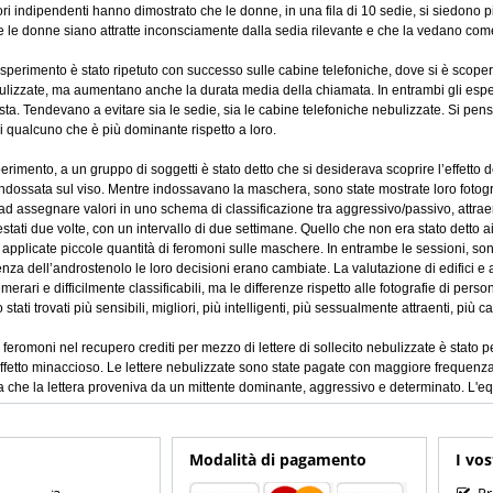
ori indipendenti hanno dimostrato che le donne, in una fila di 10 sedie, si siedono
le donne siano attratte inconsciamente dalla sedia rilevante e che la vedano come 
sperimento è stato ripetuto con successo sulle cabine telefoniche, dove si è scoper
lizzate, ma aumentano anche la durata media della chiamata. In entrambi gli esper
ta. Tendevano a evitare sia le sedie, sia le cabine telefoniche nebulizzate. Si pensa
 qualcuno che è più dominante rispetto a loro.
perimento, a un gruppo di soggetti è stato detto che si desiderava scoprire l’effetto d
dossata sul viso. Mentre indossavano la maschera, sono state mostrate loro fotograf
o ad assegnare valori in uno schema di classificazione tra aggressivo/passivo, attrae
estati due volte, con un intervallo di due settimane. Quello che non era stato detto a
 applicate piccole quantità di feromoni sulle maschere. In entrambe le sessioni, son
uenza dell’androstenolo le loro decisioni erano cambiate. La valutazione di edifici e al
erari e difficilmente classificabili, ma le differenze rispetto alle fotografie di pers
tati trovati più sensibili, migliori, più intelligenti, più sessualmente attraenti, più cal
 feromoni nel recupero crediti per mezzo di lettere di sollecito nebulizzate è stato p
ffetto minaccioso. Le lettere nebulizzate sono state pagate con maggiore frequenza 
che la lettera proveniva da un mittente dominante, aggressivo e determinato. L'equi
Modalità di pagamento
I vos