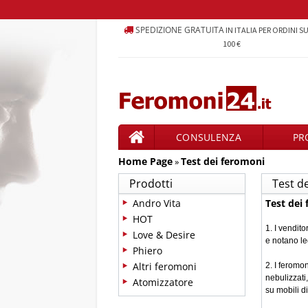
SPEDIZIONE GRATUITA
IN ITALIA PER ORDINI S
100 €
CONSULENZA
PR
Home Page
Test dei feromoni
PRODOTTI
»
Prodotti
Test d
Andro Vita
Test dei
HOT
1. I vendito
Love & Desire
e notano le
Phiero
Altri feromoni
2. I feromo
nebulizzati
Atomizzatore
su mobili d