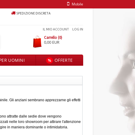
Mobile
SPEDIZIONE DISCRETA
IL MIO ACCOUNT
LOG IN
Carrello (0)
0,00 EUR
PER UOMINI
OFFERTE
%
minile. Gli anziani sembrano apprezzarne gli effetti
sono attratte dalle sedie dove vengono
zzati nelle loro showroom per attirare l'attenzione
agire in maniera dominante o intimidatoria.