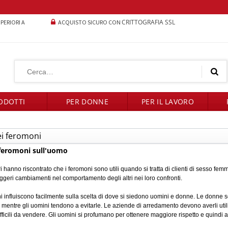
CRITTOGRAFIA SSL
UPERIORI A
ACQUISTO SICURO CON
ODOTTI
PER DONNE
PER IL LAVORO
ei feromoni
 feromoni sull'uomo
ri hanno riscontrato che i feromoni sono utili quando si tratta di clienti di sesso fem
ggeri cambiamenti nel comportamento degli altri nei loro confronti.
ni influiscono facilmente sulla scelta di dove si siedono uomini e donne. Le donne 
, mentre gli uomini tendono a evitarle. Le aziende di arredamento devono averli utili
ifficili da vendere. Gli uomini si profumano per ottenere maggiore rispetto e quindi 