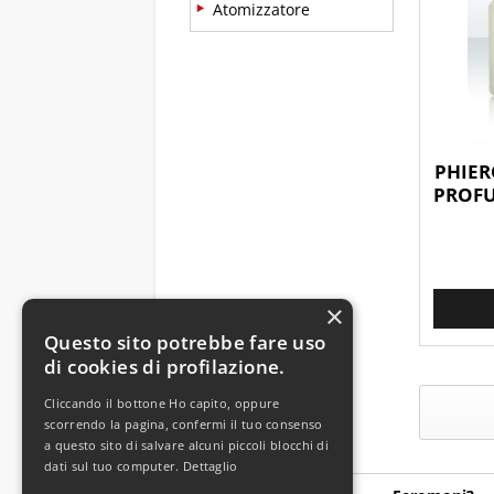
Atomizzatore
PHIER
PROFU
×
Questo sito potrebbe fare uso
di cookies di profilazione.
Cliccando il bottone Ho capito, oppure
scorrendo la pagina, confermi il tuo consenso
a questo sito di salvare alcuni piccoli blocchi di
dati sul tuo computer.
Dettaglio