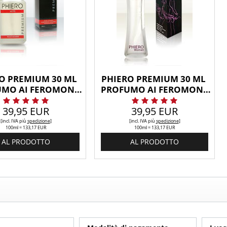
O PREMIUM 30 ML 
PHIERO PREMIUM 30 ML 
MO AI FEROMONI 
PROFUMO AI FEROMONI 
PER UOMO
PER DONNA
39,95 EUR
39,95 EUR
[incl. IVA
più
spedizione
]
[incl. IVA
più
spedizione
]
100ml = 133,17 EUR
100ml = 133,17 EUR
AL PRODOTTO
AL PRODOTTO