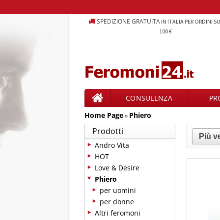
SPEDIZIONE GRATUITA
IN ITALIA PER ORDINI S
100 €
CONSULENZA
PR
Home Page
Phiero
PRODOTTI
»
Prodotti
Andro Vita
HOT
Love & Desire
Phiero
per uomini
per donne
Altri feromoni