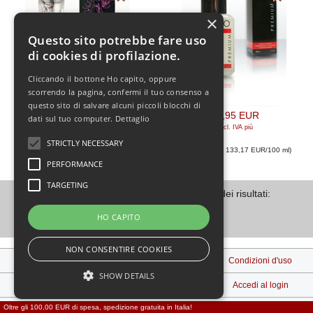
×
Questo sito potrebbe fare uso
di cookies di profilazione.
Cliccando il bottone Ho capito, oppure
scorrendo la pagina, confermi il tuo consenso a
questo sito di salvare alcuni piccoli blocchi di
39,95 EUR
39,95 EUR
dati sul tuo computer.
Dettaglio
[incl. IVA
più
[incl. IVA
più
spedizione
]
spedizione
]
STRICTLY NECESSARY
(Prezzo base: 133,17 EUR/100 ml
)
(Prezzo base: 133,17 EUR/100 ml
)
PERFORMANCE
TARGETING
Visualizzati
1
su
2
(di
2
prodotti) Pagina dei risultati:
HO CAPITO
1
NON CONSENTIRE COOKIES
Note legali
Spedizione e Consegna
Condizioni d'uso
SHOW DETAILS
Contattaci
Privacy
Accedi al login
Oltre gli 100,00 EUR di spesa, spedizione gratuita in Italia!
Diritto di recesso