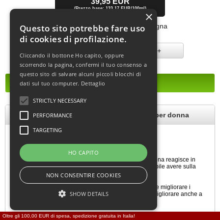
39,95 EUR
(Prezzo base: 133,17 EUR/100ml)
×
[incl. IVA
più
spedizione
]
Tempo di consegna:
consegna
Questo sito potrebbe fare uso
immediata
di cookies di profilazione.
-
+
Cliccando il bottone Ho capito, oppure
scorrendo la pagina, confermi il tuo consenso a
questo sito di salvare alcuni piccoli blocchi di
dati sul tuo computer.
Dettaglio
STRICTLY NECESSARY
Phiero Premium 30 ml Profumo ai feromoni per donna
PERFORMANCE
TARGETING
Phiero Premium Notte per donna
HO CAPITO
Profumo ai feromoni leggermente profumato.
Contiene 4 diversi tipi di feromoni, in quanto ogni persona reagisce in
maniera diversa a feromoni differenti. Così è più probabile avere sulla
pelle la combinazione appropriata/efficace.
NON CONSENTIRE COOKIES
Phiero Premium può aumentare l’attrattività personale e migliorare i
SHOW DETAILS
contatti con il sesso maschile. La sicurezza di sé può migliorare anche a
letto.
Eau de Cologne da 30ml con feromoni
Oltre gli 100,00 EUR di spesa, spedizione gratuita in Italia!