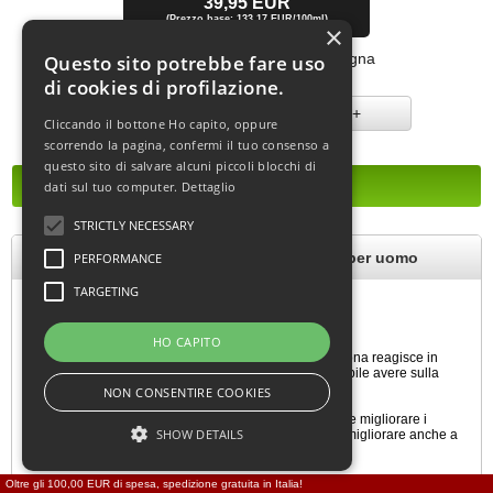
39,95 EUR
(Prezzo base: 133,17 EUR/100ml)
×
[incl. IVA
più
spedizione
]
Tempo di consegna:
consegna
Questo sito potrebbe fare uso
immediata
di cookies di profilazione.
-
+
Cliccando il bottone Ho capito, oppure
scorrendo la pagina, confermi il tuo consenso a
questo sito di salvare alcuni piccoli blocchi di
dati sul tuo computer.
Dettaglio
STRICTLY NECESSARY
Phiero Premium 30 ml Profumo ai feromoni per uomo
PERFORMANCE
TARGETING
Phiero Premium Notte per uomo
HO CAPITO
Profumo ai feromoni leggermente profumato.
Contiene 4 diversi tipi di feromoni, in quanto ogni persona reagisce in
maniera diversa a feromoni differenti. Così è più probabile avere sulla
pelle la combinazione appropriata/efficace.
NON CONSENTIRE COOKIES
Phiero Premium può aumentare l’attrattività personale e migliorare i
SHOW DETAILS
contatti con il sesso femminile. La sicurezza di sé può migliorare anche a
letto.
Eau de Cologne da 30ml con feromoni
Oltre gli 100,00 EUR di spesa, spedizione gratuita in Italia!