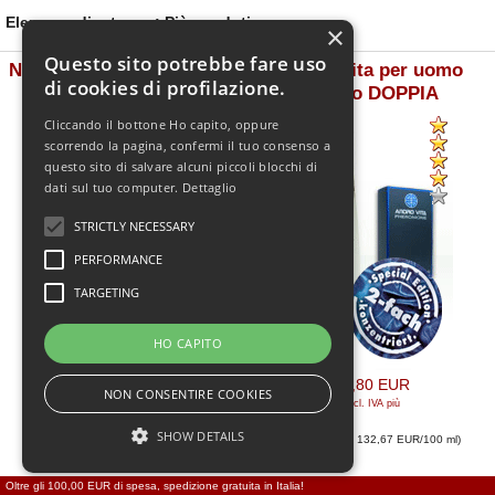
Elenco ordinato per: Più venduti
×
Questo sito potrebbe fare uso
NPA per Donna 5 ml - New
Andro Vita per uomo
di cookies di profilazione.
Phero Additive - neutro
neutro DOPPIA
CONCENTRAZIONE Edizio
Cliccando il bottone Ho capito, oppure
scorrendo la pagina, confermi il tuo consenso a
questo sito di salvare alcuni piccoli blocchi di
dati sul tuo computer.
Dettaglio
STRICTLY NECESSARY
PERFORMANCE
TARGETING
HO CAPITO
34,95 EUR
39,80 EUR
NON CONSENTIRE COOKIES
[incl. IVA
più
[incl. IVA
più
spedizione
]
spedizione
]
SHOW DETAILS
(Prezzo base: 699,00 EUR/100 ml
)
(Prezzo base: 132,67 EUR/100 ml
)
Oltre gli 100,00 EUR di spesa, spedizione gratuita in Italia!
Phiero Premium 30 ml
Andro Vita donna neutro