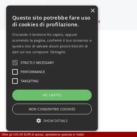
×
Vedi il sito in:
-
MOBILE
Questo sito potrebbe fare uso
Copyright © 2000-2026
Feromoni24.it
di cookies di profilazione.
Cliccando il bottone Ho capito, oppure
scorrendo la pagina, confermi il tuo consenso a
questo sito di salvare alcuni piccoli blocchi di
dati sul tuo computer.
Dettaglio
STRICTLY NECESSARY
PERFORMANCE
TARGETING
HO CAPITO
NON CONSENTIRE COOKIES
SHOW DETAILS
Oltre gli 100,00 EUR di spesa, spedizione gratuita in Italia!