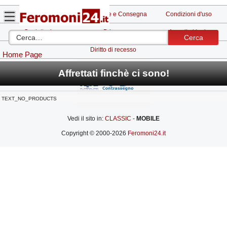
Note legali
Spedizione e Consegna
Condizioni d'uso
Contattaci
Privacy
Accedi al login
Cerca
Diritto di recesso
Home Page
Affrettati finchè ci sono!
TEXT_NO_PRODUCTS
Vedi il sito in:
-
MOBILE
Copyright © 2000-2026
Feromoni24.it