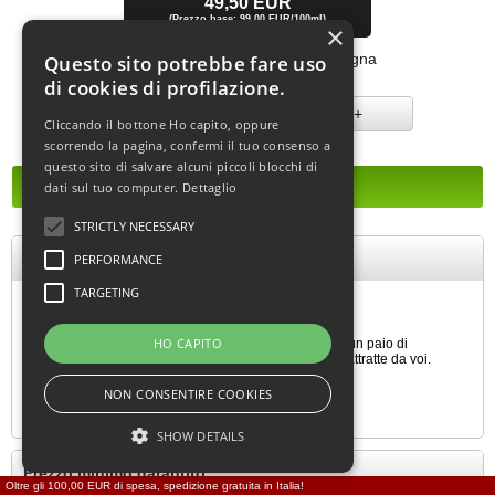
49,50 EUR
(Prezzo base: 99,00 EUR/100ml)
×
[incl. IVA
più
spedizione
]
Tempo di consegna:
consegna
Questo sito potrebbe fare uso
immediata
di cookies di profilazione.
-
+
Cliccando il bottone Ho capito, oppure
scorrendo la pagina, confermi il tuo consenso a
questo sito di salvare alcuni piccoli blocchi di
dati sul tuo computer.
Dettaglio
STRICTLY NECESSARY
HOT Uomo Profumo ai feromoni Twilight
PERFORMANCE
TARGETING
Agente attrattore sessuale per l’uomo.
HO CAPITO
Profumo elegante e raffinato arricchito con feromoni – un paio di
nebulizzazioni e le donne si sentiranno magicamente attratte da voi.
Elegante fragranza maschile.
NON CONSENTIRE COOKIES
Flacone da 50 ml
SHOW DETAILS
Prezzo minimo garantito
Oltre gli 100,00 EUR di spesa, spedizione gratuita in Italia!