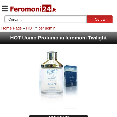
Cerca
Home Page
»
HOT
»
per uomini
HOT Uomo Profumo ai feromoni Twilight