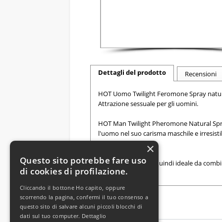
Dettagli del prodotto
Recensioni
HOT Uomo Twilight Feromone Spray natu
Attrazione sessuale per gli uomini.
HOT Man Twilight Pheromone Natural Spray
l'uomo nel suo carisma maschile e irresis
voi.
×
Questo sito potrebbe fare uso
Fragranza neutra e quindi ideale da combin
di cookies di profilazione.
Flacone a 50ml
Cliccando il bottone Ho capito, oppure
scorrendo la pagina, confermi il tuo consenso a
questo sito di salvare alcuni piccoli blocchi di
dati sul tuo computer.
Dettaglio