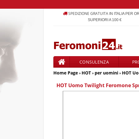
SPEDIZIONE GRATUITA
IN ITALIA PER O
SUPERIORI A 100 €
CONSULENZA
PR
Home Page
HOT
PRODOTTI
per uomini
HOT Uom
»
»
»
HOT Uomo Twilight Feromone Spr