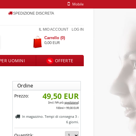
Mobile
SPEDIZIONE DISCRETA
IL MIO ACCOUNT
LOG IN
Carrello (0)
0,00 EUR
PER UOMINI
OFFERTE
%
Ordine
49,50 EUR
Prezzo:
[incl. IVA
più
spedizione
]
100ml = 99,00 EUR
In magazzino. Tempi di consegna 3 -
6 giorni.
Quantità: