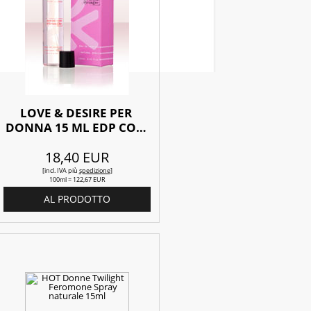
LOVE & DESIRE PER 
DONNA 15 ML EDP CON 
FEROMONI
18,40 EUR
[incl. IVA
più
spedizione
]
100ml = 122,67 EUR
AL PRODOTTO