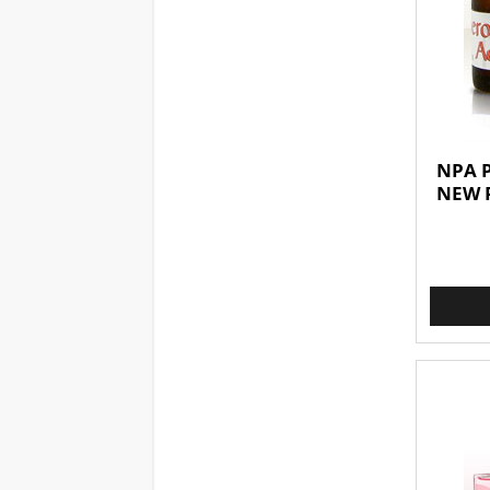
NPA P
NEW P