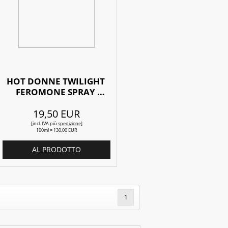
HOT DONNE TWILIGHT 
FEROMONE SPRAY 
NATURALE 15ML
19,50 EUR
[incl. IVA
più
spedizione
]
100ml = 130,00 EUR
AL PRODOTTO
1