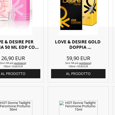
E & DESIRE PER 
LOVE & DESIRE GOLD 
 50 ML EDP CON 
DOPPIA 
FEROMONI
CONCENTRAZIONE PER 
26,90 EUR
59,90 EUR
DONNA 100 ML EDP
[incl. IVA
più
spedizione
]
[incl. IVA
più
spedizione
]
100ml = 53,80 EUR
100ml = 59,90 EUR
AL PRODOTTO
AL PRODOTTO