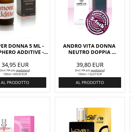
ER DONNA 5 ML - 
ANDRO VITA DONNA 
HERO ADDITIVE - 
NEUTRO DOPPIA 
NEUTRO
CONCENTRAZIONE 
34,95 EUR
39,80 EUR
EDIZIONE SPECIALE.
[incl. IVA
più
spedizione
]
[incl. IVA
più
spedizione
]
100ml = 699,00 EUR
100ml = 132,67 EUR
AL PRODOTTO
AL PRODOTTO