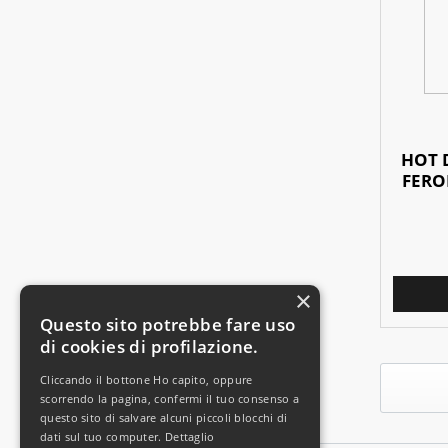
HOT 
FERO
×
Questo sito potrebbe fare uso
di cookies di profilazione.
Cliccando il bottone Ho capito, oppure
scorrendo la pagina, confermi il tuo consenso a
questo sito di salvare alcuni piccoli blocchi di
dati sul tuo computer.
Dettaglio