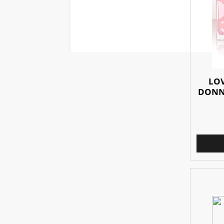
LOV
DONNA