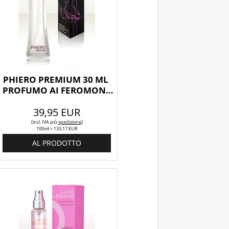
PHIERO PREMIUM 30 ML 
PROFUMO AI FEROMONI 
PER DONNA
39,95 EUR
[incl. IVA
più
spedizione
]
100ml = 133,17 EUR
AL PRODOTTO