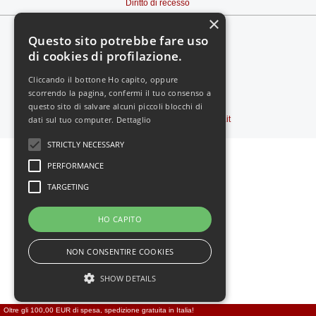
Diritto di recesso
×
Questo sito potrebbe fare uso
di cookies di profilazione.
Cliccando il bottone Ho capito, oppure
scorrendo la pagina, confermi il tuo consenso a
Vedi il sito in:
-
MOBILE
questo sito di salvare alcuni piccoli blocchi di
dati sul tuo computer.
Dettaglio
Copyright © 2000-2026
Feromoni24.it
STRICTLY NECESSARY
PERFORMANCE
TARGETING
HO CAPITO
NON CONSENTIRE COOKIES
SHOW DETAILS
Oltre gli 100,00 EUR di spesa, spedizione gratuita in Italia!